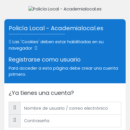
Salta al contenido principal
Saltar a creación de una nueva cuenta
Policía Local - Academialocal.es
Las 'Cookies' deben estar habilitadas en su
navegador
Registrarse como usuario
Para acceder a esta página debe crear una cuenta
primero.
¿Ya tienes una cuenta?
Nombre de usuario / correo electrónico
Contraseña